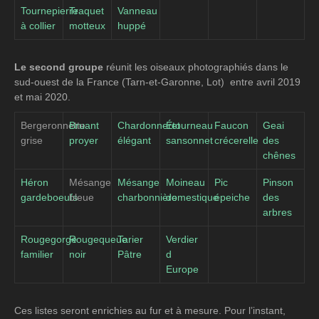
Tournepierre
Traquet
Vanneau
à collier
motteux
huppé
Le second groupe
réunit les oiseaux photographiés dans le
sud-ouest de la France (Tarn-et-Garonne, Lot) entre avril 2019
et mai 2020.
Bergeronnette
Bruant
Chardonneret
Étourneau
Faucon
Geai
grise
proyer
élégant
sansonnet
crécerelle
des
chênes
Héron
Mésange
Mésange
Moineau
Pic
Pinson
gardeboeufs
bleue
charbonnière
domestique
épeiche
des
arbres
Rougegorge
Rougequeue
Tarier
Verdier
familier
noir
Pâtre
d
Europe
Ces listes seront enrichies au fur et à mesure. Pour l’instant,