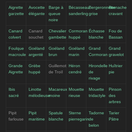
Aigrette
Avocette
Barge à
Bécasseau
Bergeronnette
Bernache
garzette
élégante
queue
sanderling
grise
cravant
noire
Canard
Canard
Chevalier
Cormoran
Échasse
Fou de
colvert
souchet
gambette
huppé
blanche
Bassan
Foulque
Goéland
Goéland
Goéland
Grand
Grand
macroule
argenté
brun
marin
Cormoran
gravelot
Grande
Grèbe
Guillemot
Héron
Hirondelle
Huîtrier
Aigrette
huppé
de Troïl
cendré
de
pie
rivage
Ibis
Linotte
Macareux
Mouette
Mouette
Pinson
sacré
mélodieuse
moine
rieuse
tridactyle
des
arbres
Pipit
Pipit
Spatule
Sterne
Tadorne
Tarier
farlouse
maritime
blanche
pierregarin
de
Pâtre
belon