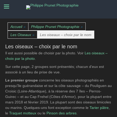
La nature photographiée
Philippe Prunet
Photographie
Accueil
»
Philippe Prunet Photographie
»
Les Oiseaux
»
Les oiseaux – choix par le nom
Les oiseaux – choix par le nom
Il est aussi possible de choisir par la photo. Voir
Les oiseaux –
choix par la photo
.
Sur cette page, 2 groupes sont présentés; chacun d’eux est
associé à un lieu de prise de vue.
Le premier groupe
concerne les oiseaux photographiés en
presqu’île guérandaise et sur la côte sauvage – du Pouliguen au
Croisic (Loire-Atlantique), à la réserve des 7 îles – Perros-
Guirec – et au Cap Frehel (Côtes d’Armor), pour la plupart entre
mars 2018 et février 2019. La plupart sont des oiseaux limicoles
ou marins. Quelques-uns font exception comme le
Tarier pâtre
,
le
Traquet motteux
ou le
Pinson des arbres
.