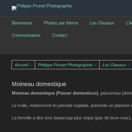
La nature photographiée
Philippe Prunet Phot
Menu principal
Aller
Bienvenue
Photos par thème
Les Oiseaux
L’A
au
contenu
Commentaires
Contact
Accueil
»
Philippe Prunet Photographie
»
Les Oiseaux
»
Moineau domestique
Moineau domestique (Passer domesticus)
, passereau (donc
Le mâle, notamment en période nuptiale, présente un plastron no
La femelle a des tons beaucoup plus sépia (pas de brun-roux), le