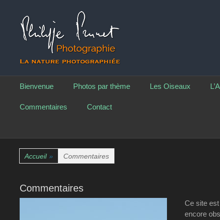
La nature photographiée
Philippe Prunet Phot
Menu principal
Aller
Bienvenue
Photos par thème
Les Oiseaux
L’A
au
contenu
Commentaires
Contact
Accueil
»
Commentaires
Commentaires
Ce site est
encore obse