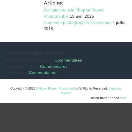
Articles
Evolution du site Philippe Prunet
Photographie
19 avril 2025
Comment photographier les oiseaux
4 juillet
2018
Commentaires récents
bérangère raymond
dans
Commentaires
Alexandra P
dans
Commentaires
Cyrille
dans
Commentaires
Copyright © 2026
Philippe Prunet Photographie
. All Rights Reserved.
Mentions
légales
catch-base-PPP de
PPP