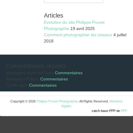
Articles
Evolution du site Philippe Prunet
Photographie
19 avril 2025
Comment photographier les oiseaux
4 juillet
2018
Commentaires récents
bérangère raymond
dans
Commentaires
Alexandra P
dans
Commentaires
Cyrille
dans
Commentaires
Copyright © 2026
Philippe Prunet Photographie
. All Rights Reserved.
Mentions
légales
catch-base-PPP de
PPP