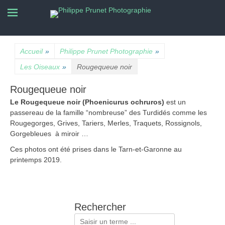
La nature photographiée
Philippe Prunet
Photographie
Accueil
»
Philippe Prunet Photographie
»
Les Oiseaux
»
Rougequeue noir
Rougequeue noir
Le Rougequeue noir (Phoenicurus ochruros)
est un
passereau de la famille “nombreuse” des Turdidés comme les
Rougegorges, Grives, Tariers, Merles, Traquets, Rossignols,
Gorgebleues à miroir …
Ces photos ont été prises dans le Tarn-et-Garonne au
printemps 2019.
Rechercher
Rechercher :