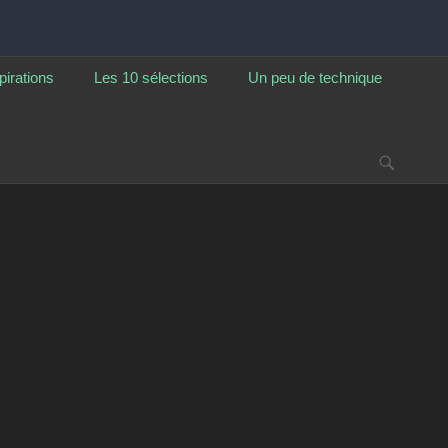
pirations
Les 10 sélections
Un peu de technique
Reche