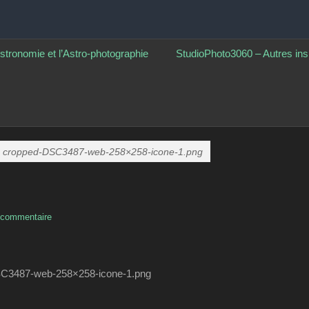
ographie
stronomie et l’Astro-photographie
StudioPhoto3060 – Autres ins
cropped-DSC3487-web-258×258-icone-1.png
 commentaire
-DSC3487-web-258×258-icone-1.png