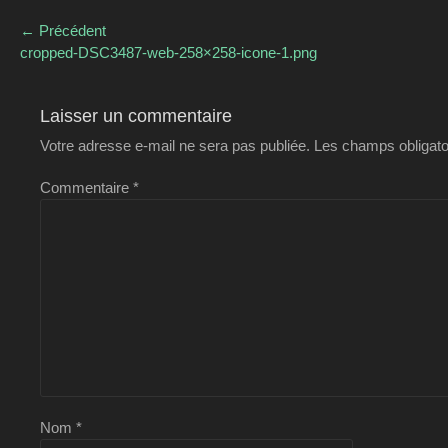
Navigation
← Précédent
de
Article
cropped-DSC3487-web-258×258-icone-1.png
l’article
précédent :
Laisser un commentaire
Votre adresse e-mail ne sera pas publiée.
Les champs obligato
Commentaire
*
Nom
*