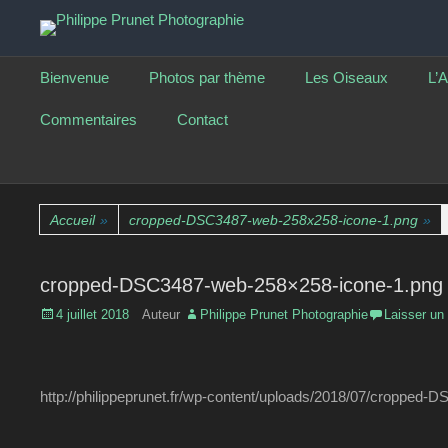
La nature photographiée
Philippe Prunet Phot
Menu principal
Aller
Bienvenue
Photos par thème
Les Oiseaux
L’A
au
contenu
Commentaires
Contact
Accueil
»
cropped-DSC3487-web-258x258-icone-1.png
»
cropped-DSC3487-web-258×258-icone-1.png
Posted
4 juillet 2018
Auteur
Philippe Prunet Photographie
Laisser un
on
http://philippeprunet.fr/wp-content/uploads/2018/07/cropped