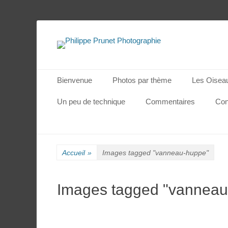
La nature photographiée
Philippe Prunet 
Menu principal
Aller
Bienvenue
Photos par thème
Les Oisea
au
contenu
Un peu de technique
Commentaires
Con
Accueil
»
Images tagged "vanneau-huppe"
Images tagged "vanneau