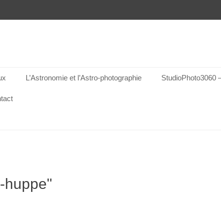
Photographie
ux
L’Astronomie et l’Astro-photographie
StudioPhoto3060 – 
tact
-huppe"