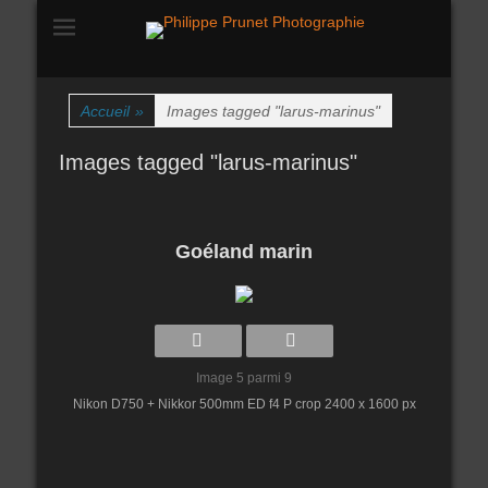
La nature photographiée
Philippe Prunet
Photographie
Accueil
»
Images tagged "larus-marinus"
Images tagged "larus-marinus"
Goéland marin
Image 5 parmi 9
Nikon D750 + Nikkor 500mm ED f4 P crop 2400 x 1600 px